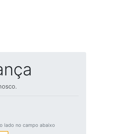
ança
nosco.
ao lado no campo abaixo