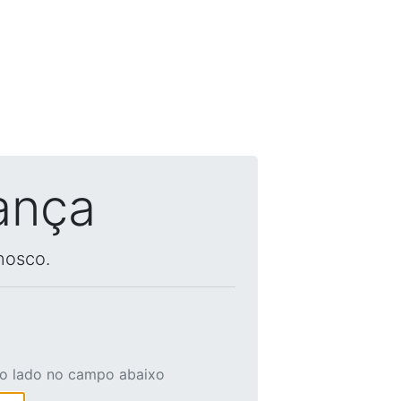
ança
nosco.
ao lado no campo abaixo