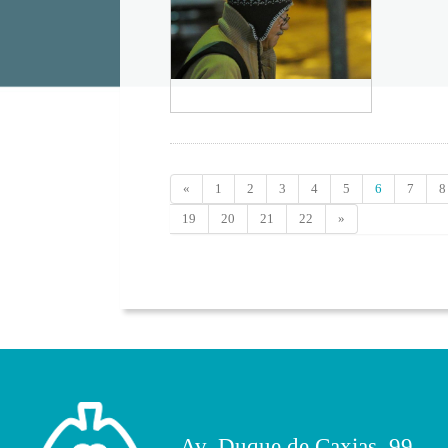
«
1
2
3
4
5
6
7
8
19
20
21
22
»
Av. Duque de Caxias, 99