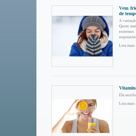
Vem fri
de temp
A variação
Quem mais
extremos
respiratóri
Leia mais
Vitamin
Ela auxili
Leia mais