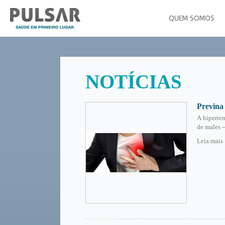
QUEM SOMOS
NOTÍCIAS
Previna
A hiperten
de males -
Leia mais