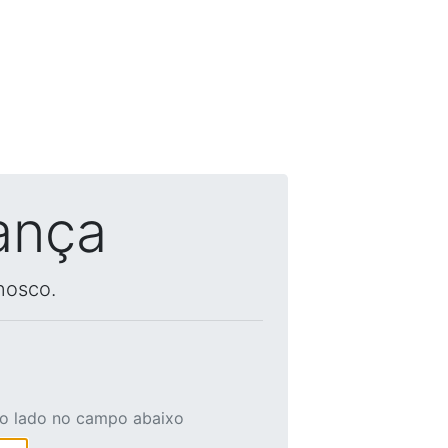
ança
nosco.
ao lado no campo abaixo