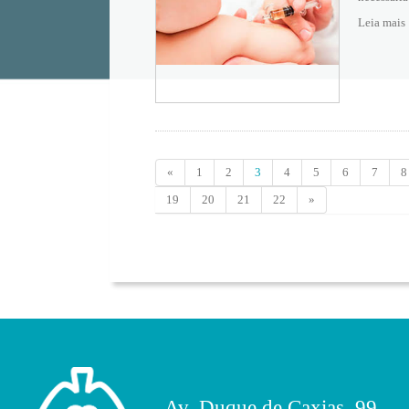
Leia mais
«
1
2
3
4
5
6
7
8
19
20
21
22
»
Av. Duque de Caxias, 99