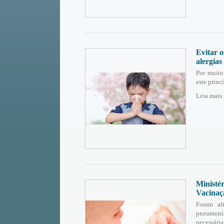
Evitar 
alergias
Por muito
este princ
Leia mais
Minist
Vacinaç
Foram alt
pneumoni
necessária